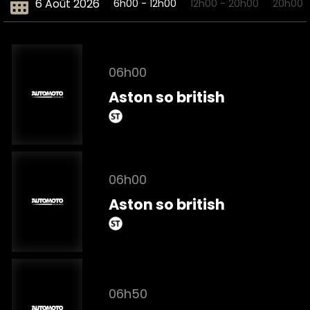
6 Août 2026
6h00 - 12h00
12h00 - 20h00
20h00 
06h00
Aston so british
06h00
Aston so british
06h50