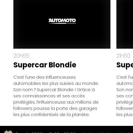
20h55
21h50
Supercar Blondie
Supe
C’est l’une des influenceuses
C’est l
automobiles les plus suivies au monde.
automob
Son nom ? Supercar Blondie ! Grâce à
Son nom
ses connaissances et ses accès
ses co
privilégiés, l’influenceuse aux millions de
privilég
followers pousse la porte des garages
followe
les plus confidentiels de la planète.
les plus